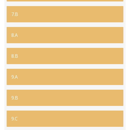
7.B
8.A
8.B
9.A
9.B
9.C