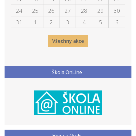
24
25
26
27
28
29
30
31
1
2
3
4
5
6
Všechny akce
Škola OnLine
Hymna školy