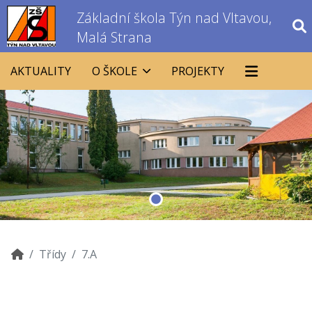
Základní škola Týn nad Vltavou,
Malá Strana
AKTUALITY
O ŠKOLE
PROJEKTY
Třídy
7.A