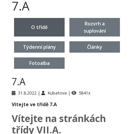
7.A
Rozvrh a
O třídě
suplování
Týdenní plány
Články
Fotoalba
7.A
31.8.2022
Kubatova
5841x
Vítejte ve třídě 7.A
Vítejte na stránkách
třídy VII.A.