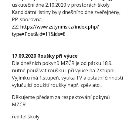
uskuteční dne 2.10.2020 v prostorách školy.
Kandidátní listiny byly dnešního dne zveřejněny,
PP-sborovna,
ZZ:
https://www.zstynms.cz/index.php?
type=Post&id=11&ids=8
17.09.2020 Roušky při výuce
Dle dnešních pokynů MZČR je od pátku 18.9.
nutné používat roušku i při výuce na 2.stupni.
Vyjímku má 1.stupeň, výuka TV a ostatní činnosti
vylučující použití roušky např. zpěv atd...
Děkujeme předem za respektování pokynů
MZČR!
ředitel školy