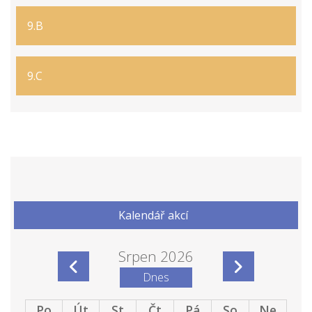
9.B
9.C
Kalendář akcí
Srpen 2026
Dnes
Po
Út
St
Čt
Pá
So
Ne