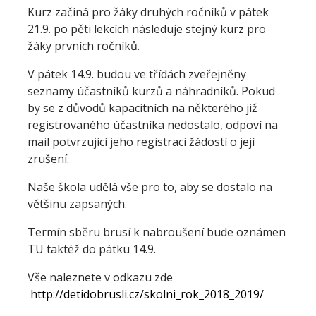
Kurz začíná pro žáky druhých ročníků v pátek
21.9. po pěti lekcích následuje stejný kurz pro
žáky prvních ročníků.
V pátek 14.9. budou ve třídách zveřejněny
seznamy účastníků kurzů a náhradníků. Pokud
by se z důvodů kapacitních na některého již
registrovaného účastníka nedostalo, odpoví na
mail potvrzující jeho registraci žádostí o její
zrušení.
Naše škola udělá vše pro to, aby se dostalo na
většinu zapsaných.
Termín sběru brusí k nabroušení bude oznámen
TU taktéž do pátku 14.9.
Vše naleznete v odkazu zde
http://detidobrusli.cz/skolni_rok_2018_2019/