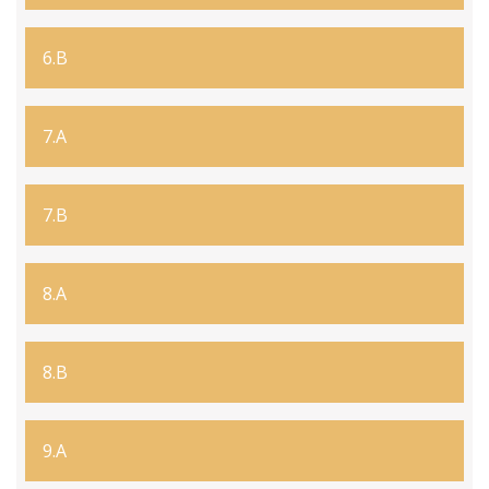
automation.podio.com/flow-21020-4236449-
8893-zszizkovamalastranalstekyz.jpg
6.B
7.A
7.B
8.A
8.B
9.A