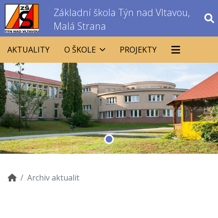
Základní škola Týn nad Vltavou,
Malá Strana
AKTUALITY
O ŠKOLE
PROJEKTY
Archiv aktualit