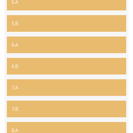
5.A
5.B
6.A
6.B
7.A
7.B
8.A