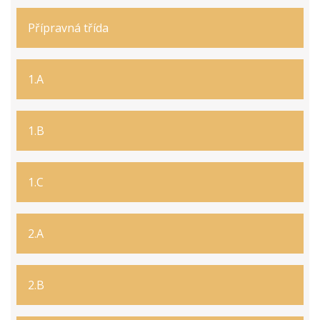
Přípravná třída
1.A
1.B
1.C
2.A
2.B