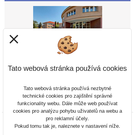
Pondělí 17.8.2026
Nezadáno
Úterý 18.8.2026
close
Nezadáno
Pondělí 17.8.2026
Nezadáno
Tato webová stránka používá cookies
Úterý 18.8.2026
Nezadáno
Tato webová stránka používá nezbytné
technické cookies pro zajištění správné
Středa 19.8.2026
funkcionality webu. Dále může web používat
Prohlášení o přístupnosti
Mapa webu
Cookies
cookies pro analýzu pohybu uživatelů na webu a
Nezadáno
pro reklamní účely.
Copyright © 2022 - 2023 Základní škola Týn nad
Čtvrtek 20.8.2026
Vltavou, Malá Strana &
Vitalex Group
-
Pokud tomu tak je, naleznete v nastavení níže.
Tvorba školních webů