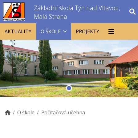
Základní škola Týn nad Vltavou,
Malá Strana
AKTUALITY
O ŠKOLE
PROJEKTY
O škole
Počítačová učebna