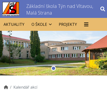
Základní škola Týn nad Vltavou,
Malá Strana
AKTUALITY
O ŠKOLE
PROJEKTY
Kalendář akcí