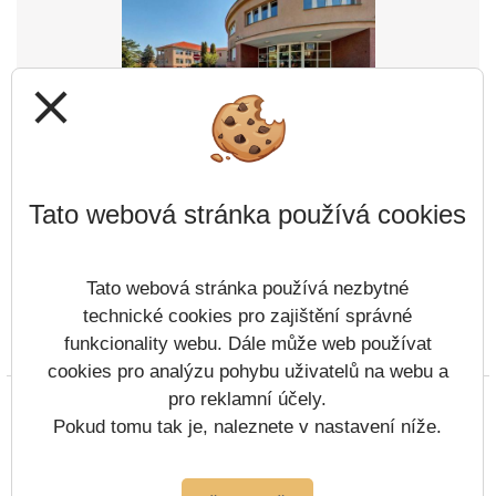
Nezadáno
Čtvrtek 13.8.2026
close
Nezadáno
Pátek 14.8.2026
Nezadáno
Tato webová stránka používá cookies
Pondělí 17.8.2026
Nezadáno
Tato webová stránka používá nezbytné
technické cookies pro zajištění správné
Úterý 18.8.2026
funkcionality webu. Dále může web používat
Prohlášení o přístupnosti
Mapa webu
Cookies
cookies pro analýzu pohybu uživatelů na webu a
Nezadáno
pro reklamní účely.
Copyright © 2022 - 2023 Základní škola Týn nad
Pondělí 17.8.2026
Vltavou, Malá Strana &
Vitalex Group
-
Pokud tomu tak je, naleznete v nastavení níže.
Tvorba školních webů
Nezadáno
Postaveno ve službě
VlastníŠkolníWeb.cz