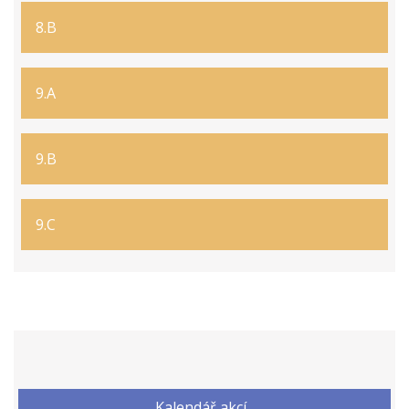
8.B
9.A
9.B
9.C
Kalendář akcí