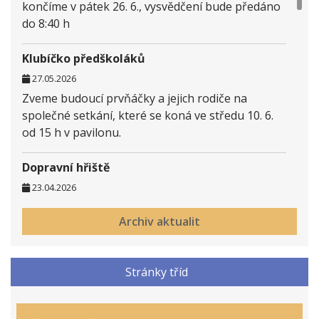
končíme v pátek 26. 6., vysvědčení bude předáno
do 8:40 h
Klubíčko předškoláků
27.05.2026
Zveme budoucí prvňáčky a jejich rodiče na
společné setkání, které se koná ve středu 10. 6.
od 15 h v pavilonu.
Dopravní hřiště
23.04.2026
je již po rekonstrukci plně v provozu.
Archiv aktualit
ŘŠ
Zápis do přípravné třídy
Stránky tříd
15.01.2026
Do přípravné třídy budou přijímány děti s